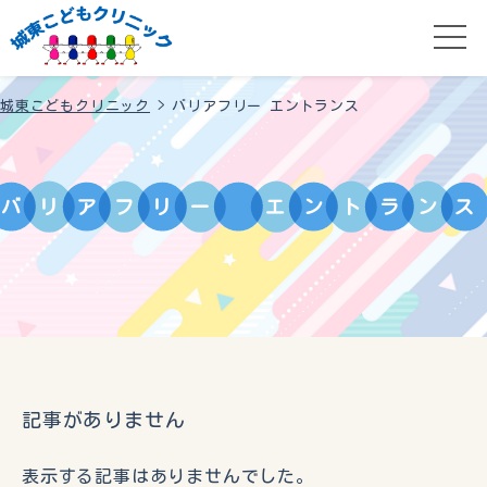
城東こどもクリニック
>
バリアフリー エントランス
バ
リ
ア
フ
リ
ー
エ
ン
ト
ラ
ン
ス
記事がありません
表示する記事はありませんでした。