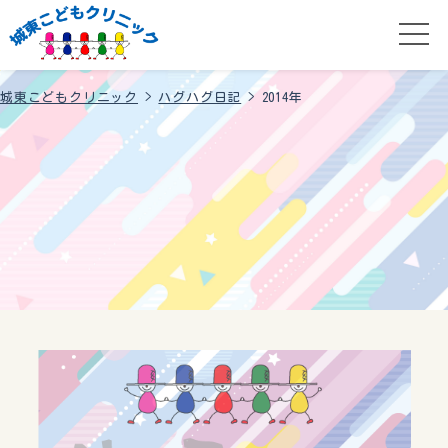
城東こどもクリニック
>
ハグハグ日記
>
2014年