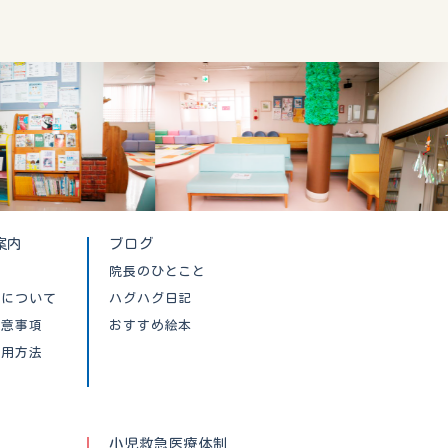
案内
ブログ
院長のひとこと
クについて
ハグハグ日記
注意事項
おすすめ絵本
利用方法
小児救急医療体制