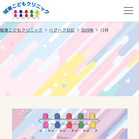
城東こどもクリニック
>
ハグハグ日記
>
2020年
>
12月