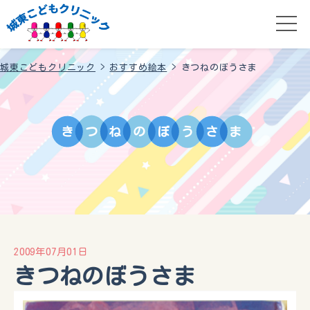
城東こどもクリニック
>
おすすめ絵本
>
きつねのぼうさま
き
つ
ね
の
ぼ
う
さ
ま
2009年07月01日
きつねのぼうさま