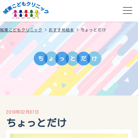
城東こどもクリニック
>
おすすめ絵本
>
ちょっとだけ
ち
ょ
っ
と
だ
け
2019年02月07日
ちょっとだけ