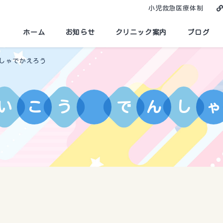
小児救急医療体制
ホーム
お知らせ
クリニック案内
ブログ
しゃでかえろう
い
こ
う
で
ん
し
ゃ