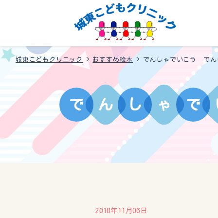
城東こどもクリニック
>
おすすめ絵本
>
でんしゃでいこう でん
で
ん
し
ゃ
で
2018年11月06日