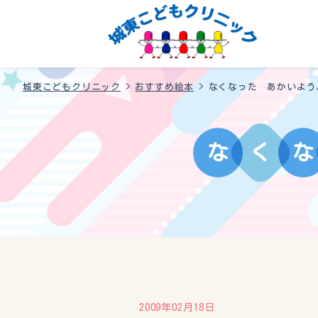
城東こどもクリニック
>
おすすめ絵本
>
なくなった あかいよう
な
く
な
2009年02月18日