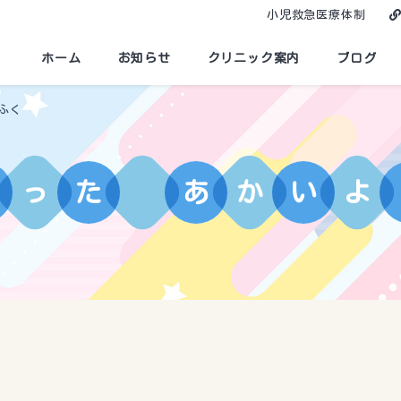
小児救急医療体制
ホーム
お知らせ
クリニック案内
ブログ
ふく
っ
た
あ
か
い
よ