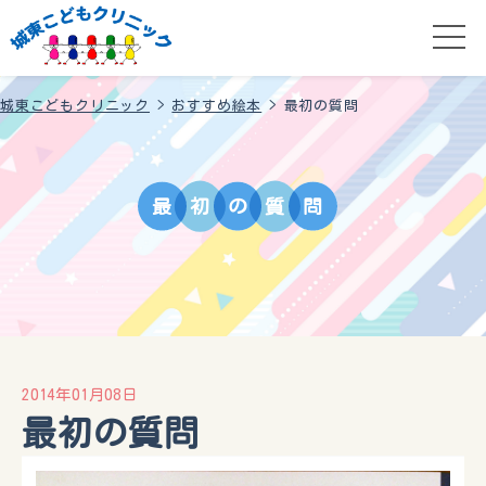
城東こどもクリニック
>
おすすめ絵本
>
最初の質問
最
初
の
質
問
2014年01月08日
最初の質問