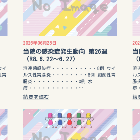
2026年06月28日
20
当院の感染症発生動向 第26週
当
（R8.6.22〜6.27）
（
ウイ
溶連菌感染症・・・・・・・・・・8例 ウイ
溶
性胃
ルス性胃腸炎・・・・・・・・8例 細菌性胃
ル
腸炎・・・・・・・・・・0例 水
腸
痘・・・・・・・・・・・…
痘
続きを読む
続