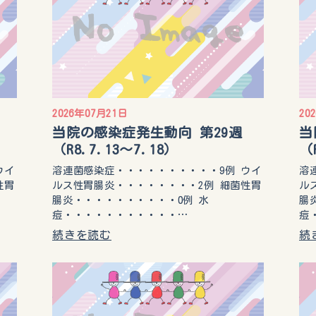
2026年07月21日
20
当院の感染症発生動向 第29週
当
（R8.7.13〜7.18）
（
ウイ
溶連菌感染症・・・・・・・・・・9例 ウイ
溶
性胃
ルス性胃腸炎・・・・・・・・2例 細菌性胃
ル
腸炎・・・・・・・・・・0例 水
腸
痘・・・・・・・・・・・…
痘
続きを読む
続