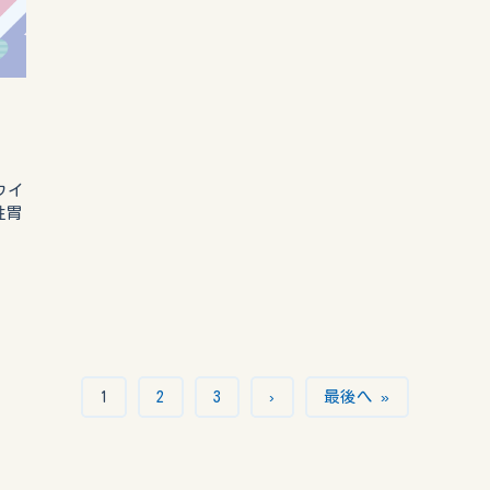
ウイ
性胃
1
2
3
›
最後へ »