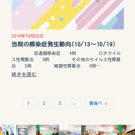
2014年10月20日
当院の感染症発生動向(10/13～10/19）
溶連菌感染症 4例 ロタウイル
ス性胃腸炎 0例 その他のウイルス性胃腸
炎 3例 細菌性胃腸炎 0例…
続きを読む
1
2
3
›
最後へ »