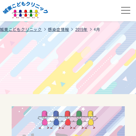
城東こどもクリニック
>
感染症情報
>
2015年
>
4月