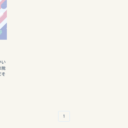
いい
は院
だそ
1