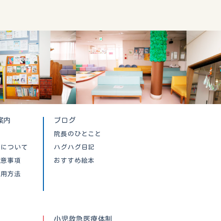
案内
ブログ
院長のひとこと
クについて
ハグハグ日記
注意事項
おすすめ絵本
利用方法
小児救急医療体制