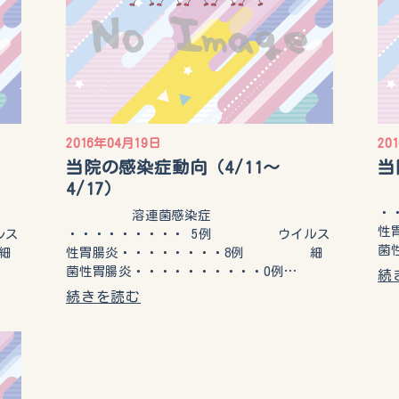
2016年04月19日
20
当院の感染症動向（4/11～
当
4/17）
・
溶連菌感染症
性
ルス
・・・・・・・・・ 5例 ウイルス
菌
細
性胃腸炎・・・・・・・・8例 細
菌性胃腸炎・・・・・・・・・・0例…
続
続きを読む