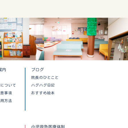
案内
ブログ
院長のひとこと
クについて
ハグハグ日記
注意事項
おすすめ絵本
利用方法
小児救急医療体制