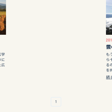
20
雲
医学
も
のに
ら
た広
る
を
続
1