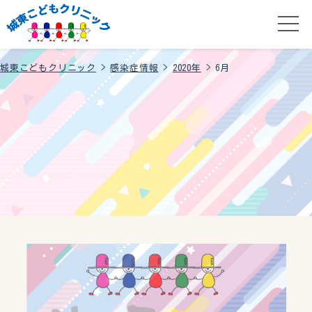
城東こどもクリニック
>
感染症情報
>
2020年
>
6月