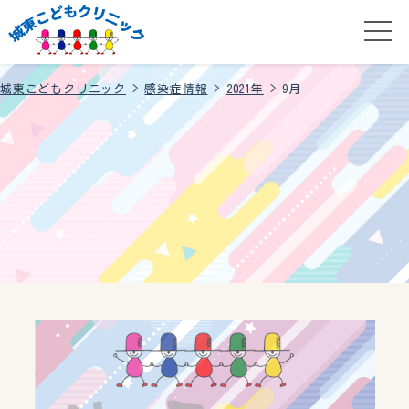
城東こどもクリニック
>
感染症情報
>
2021年
>
9月