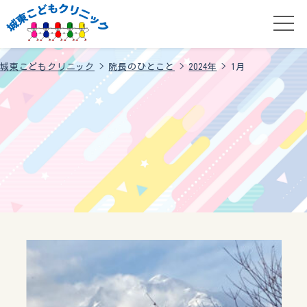
城東こどもクリニック
>
院長のひとこと
>
2024年
>
1月