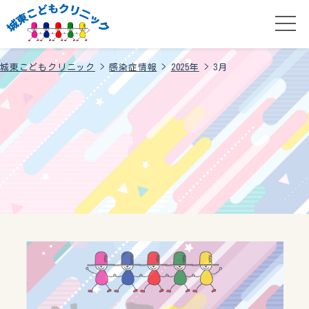
城東こどもクリニック
>
感染症情報
>
2025年
>
3月