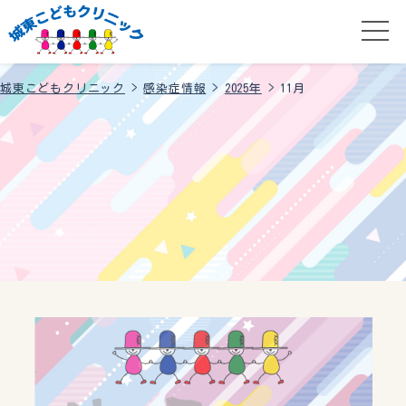
城東こどもクリニック
>
感染症情報
>
2025年
>
11月