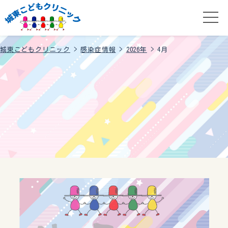
城東こどもクリニック
>
感染症情報
>
2026年
>
4月