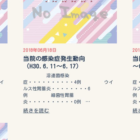
2018年06月18日
20
当院の感染症発生動向
当
（H30.6.11～6.17）
～
溶連菌感染
イ
症・・・・・・・・・・4例 ウイ
症
ルス性胃腸炎・・・・・・・・6
ル
例 細菌性胃腸
例
炎・・・・・・・・・・0例 …
炎
続きを読む
続