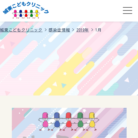
城東こどもクリニック
>
感染症情報
>
2019年
>
1月