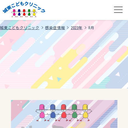
城東こどもクリニック
>
感染症情報
>
2023年
>
8月