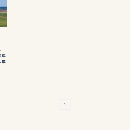
。
昨年
は年
1