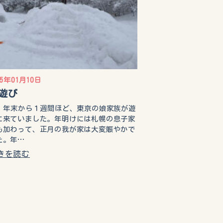
25年01月10日
遊び
末から１週間ほど、東京の娘家族が遊
に来ていました。年明けには札幌の息子家
も加わって、正月の我が家は大変賑やかで
た。年…
きを読む