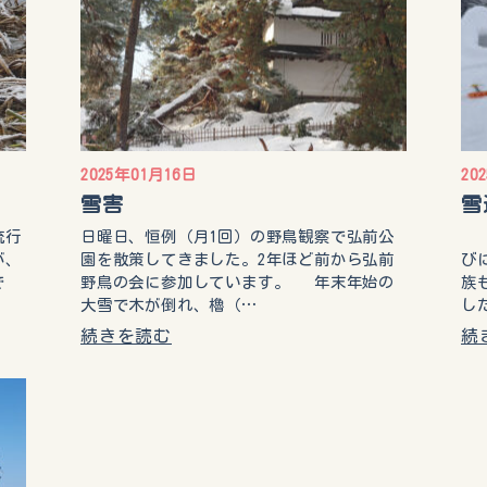
2025年01月16日
20
雪害
雪
流行
日曜日、恒例（月1回）の野鳥観察で弘前公
年
が、
園を散策してきました。2年ほど前から弘前
び
で
野鳥の会に参加しています。 年末年始の
族
大雪で木が倒れ、櫓（…
し
続きを読む
続