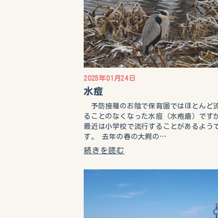
2025年01月24日
水痘
予防接種のお陰で保育園ではほとんど
ることのなくなった水痘（水疱瘡）です
最近は小学校で流行することがあるよう
す。 去年の春の大鰐の…
続きを読む