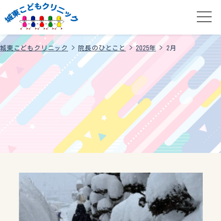
城東こどもクリニック
>
院長のひとこと
>
2025年
>
2月