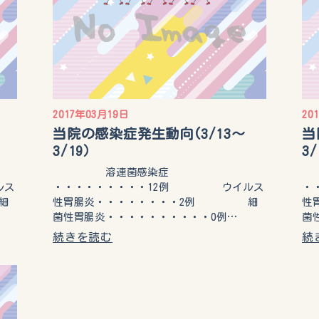
2017年03月19日
20
当院の感染症発生動向(3/13～
当
3/19）
3
溶連菌感染症
ルス
・・・・・・・・・12例 ウイルス
・
細
性胃腸炎・・・・・・・・2例 細
性
菌性胃腸炎・・・・・・・・・・0例…
菌
続きを読む
続