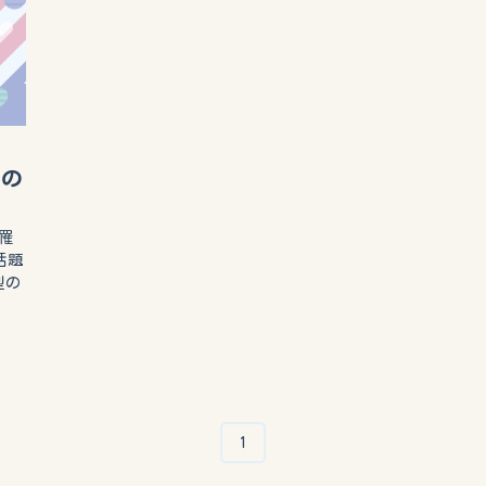
その
罹
話題
型の
1