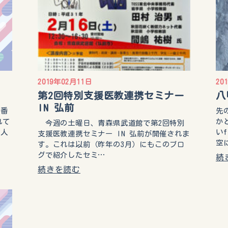
2019年02月11日
20
第2回特別支援医教連携セミナー
八
IN 弘前
う番
先
れて
か
今週の土曜日、青森県武道館で第2回特別
成人
い
支援医教連携セミナー IN 弘前が開催されま
空
す。これは以前（昨年の3月）にもこのブロ
グで紹介したセミ…
続
続きを読む