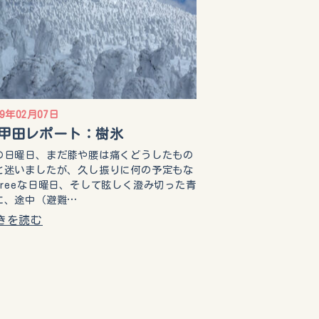
19年02月07日
甲田レポート：樹氷
の日曜日、まだ膝や腰は痛くどうしたもの
と迷いましたが、久し振りに何の予定もな
freeな日曜日、そして眩しく澄み切った青
に、途中（避難…
きを読む