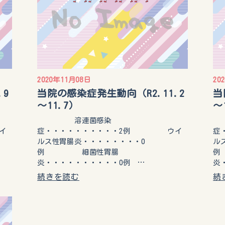
2020年11月08日
20
.9
当院の感染症発生動向（R2.11.2
当
～11.7）
～
溶連菌感染
イ
症・・・・・・・・・・2例 ウイ
症
ルス性胃腸炎・・・・・・・・0
ル
例 細菌性胃腸
例
炎・・・・・・・・・・0例 …
炎
続きを読む
続