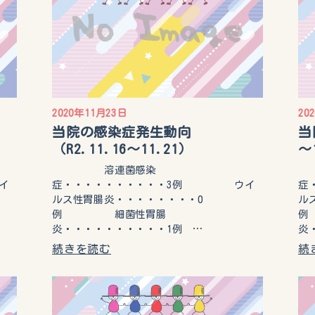
2020年11月23日
20
当院の感染症発生動向
当
（R2.11.16～11.21）
～
溶連菌感染
イ
症・・・・・・・・・・3例 ウイ
症
ルス性胃腸炎・・・・・・・・0
ル
例 細菌性胃腸
例
炎・・・・・・・・・・1例 …
炎
続きを読む
続