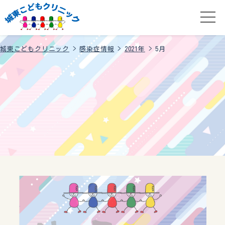
城東こどもクリニック
>
感染症情報
>
2021年
>
5月