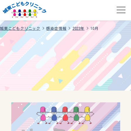
城東こどもクリニック
>
感染症情報
>
2023年
>
10月