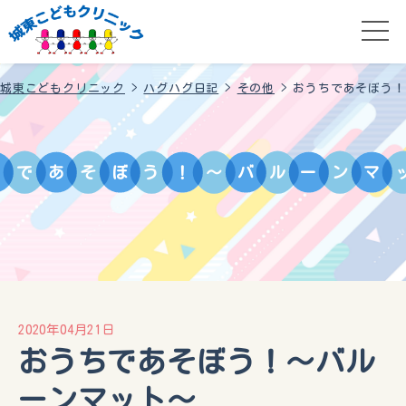
城東こどもクリニック
>
ハグハグ日記
>
その他
>
おうちであそぼう！
ち
で
あ
そ
ぼ
う
！
～
バ
ル
ー
ン
マ
2020年04月21日
おうちであそぼう！～バル
ーンマット～