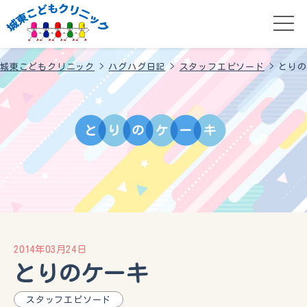
城東こどもクリニック
>
ハグハグ日記
>
スタッフエピソード
>
とりの
と
り
の
ケ
ー
キ
2014年03月24日
とりのケーキ
スタッフエピソード