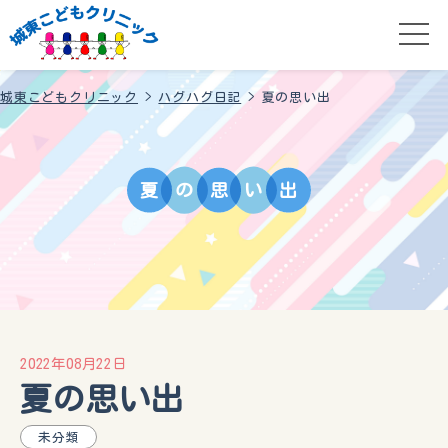
城東こどもクリニック
>
ハグハグ日記
>
夏の思い出
夏
の
思
い
出
2022年08月22日
夏の思い出
未分類