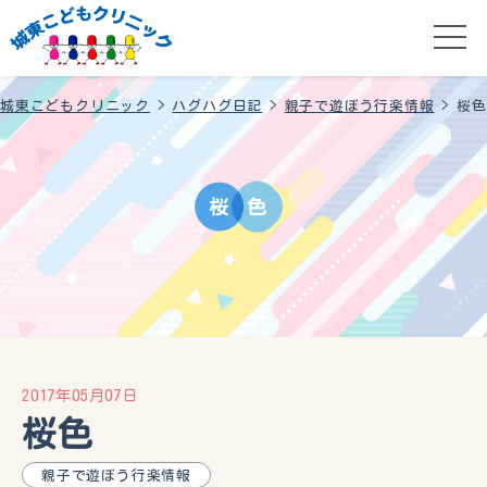
城東こどもクリニック
>
ハグハグ日記
>
親子で遊ぼう行楽情報
>
桜色
桜
色
2017年05月07日
桜色
親子で遊ぼう行楽情報