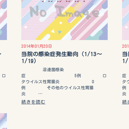
2014年01月20日
20
～
当院の感染症発生動向（1/13～
当
1/19）
1
溶連菌感染
ロ
症 5例 ロ
タウイルス性胃腸炎 0
タ
例 その他のウイルス性胃腸
例
炎 …
続きを読む
続