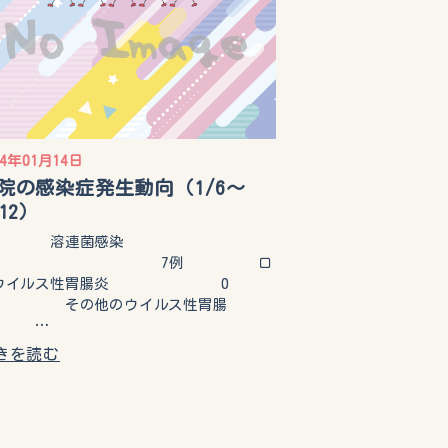
14年01月14日
院の感染症発生動向（1/6～
/12）
溶連菌感染
症 7例 ロ
ウイルス性胃腸炎 0
 その他のウイルス性胃腸
炎 …
きを読む