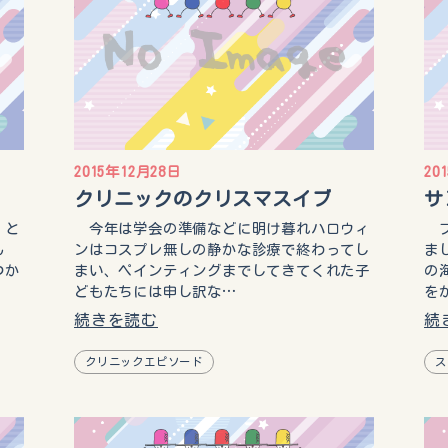
2015年12月28日
20
クリニックのクリスマスイブ
サ
・と
今年は学会の準備などに明け暮れハロウィ
フ
ん
ンはコスプレ無しの静かな診療で終わってし
ま
つか
まい、ペインティングまでしてきてくれた子
の
どもたちには申し訳な…
を
続きを読む
続
クリニックエピソード
ス