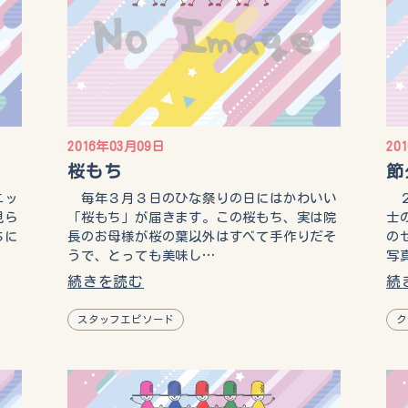
2016年03月09日
20
桜もち
節
ニッ
毎年３月３日のひな祭りの日にはかわいい
２
見ら
「桜もち」が届きます。この桜もち、実は院
士
ちに
長のお母様が桜の葉以外はすべて手作りだそ
の
うで、とっても美味し…
写
続きを読む
続
スタッフエピソード
ク