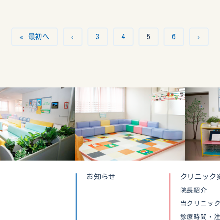
« 最初へ
‹
3
4
5
6
›
お知らせ
クリニック
院長紹介
当クリニッ
診療時間・