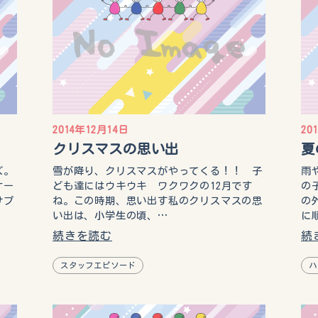
2014年12月14日
20
クリスマスの思い出
夏
ズ。
雪が降り、クリスマスがやってくる！！ 子
雨
ケー
ども達にはウキウキ ワクワクの12月です
の
サプ
ね。この時期、思い出す私のクリスマスの思
の
い出は、小学生の頃、…
に
続きを読む
続
スタッフエピソード
ハ