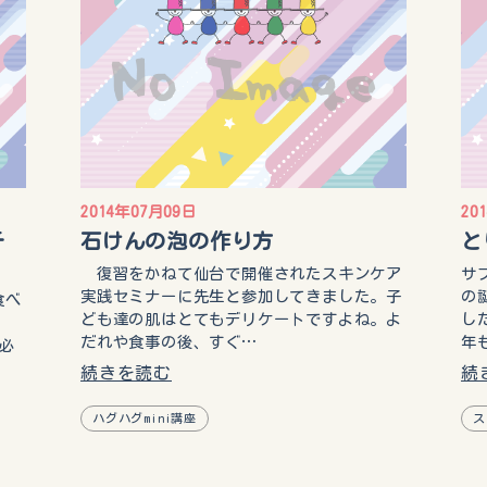
2014年07月09日
20
チ
石けんの泡の作り方
と
復習をかねて仙台で開催されたスキンケア
サ
実践セミナーに先生と参加してきました。子
の
食べ
ども達の肌はとてもデリケートですよね。よ
し
は
だれや食事の後、すぐ…
年
必
続きを読む
続
ハグハグmini講座
ス