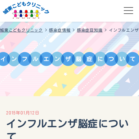
城東こどもクリニック
>
感染症情報
>
感染症豆知識
>
インフルエンザ
イ
ン
フ
ル
エ
ン
ザ
脳
症
に
つ
い
て
2015年01月12日
インフルエンザ脳症につい
て