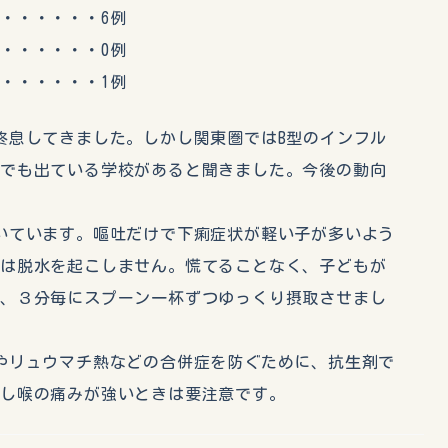
・・・・・6例
・・・・・0例
・・・・・1例
終息してきました。しかし関東圏ではB型のインフル
内でも出ている学校があると聞きました。今後の動向
いています。嘔吐だけで下痢症状が軽い子が多いよう
には脱水を起こしません。慌てることなく、子どもが
２、３分毎にスプーン一杯ずつゆっくり摂取させまし
やリュウマチ熱などの合併症を防ぐために、抗生剤で
熱し喉の痛みが強いときは要注意です。