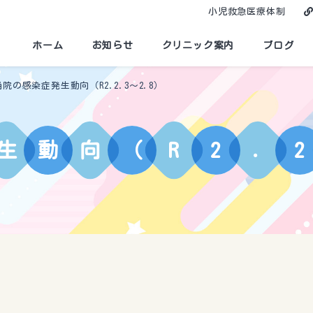
小児救急医療体制
ホーム
お知らせ
クリニック案内
ブログ
当院の感染症発生動向（R2.2.3～2.8）
生
動
向
（
R
2
.
2