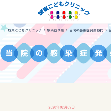
城東こどもクリニック
>
感染症情報
>
当院の感染症発生動向
>
当
院
の
感
染
症
発
2020年02月09日