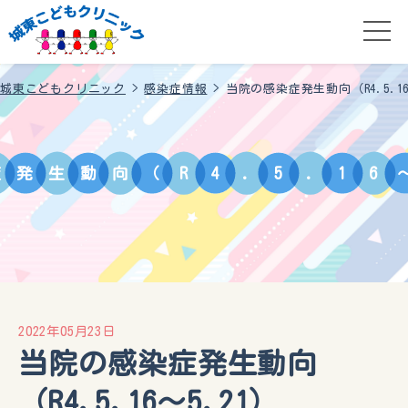
城東こどもクリニック
>
感染症情報
>
当院の感染症発生動向（R4.5.16
症
発
生
動
向
（
R
4
.
5
.
1
6
2022年05月23日
当院の感染症発生動向
（R4.5.16〜5.21）