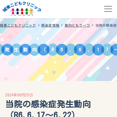
城東こどもクリニック
>
感染症情報
>
動向ともう一つ
>
当院の感染症発
症
発
生
動
向
（
R
6
.
6
.
1
7
2024年06月25日
当院の感染症発生動向
（R6.6.17〜6.22）