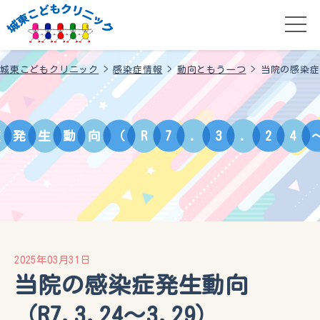
城東こどもクリニック
>
感染症情報
>
動向ともう一つ
>
当院の感染症発
症
発
生
動
向
（
R
7
.
3
.
2
4
2025年03月31日
当院の感染症発生動向
（R7.3.24〜3.29）