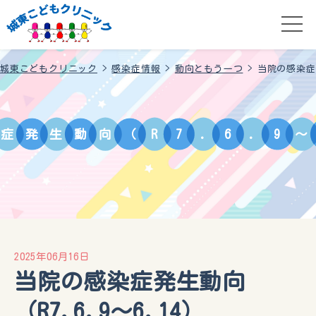
城東こどもクリニック
>
感染症情報
>
動向ともう一つ
>
当院の感染症発
症
発
生
動
向
（
R
7
.
6
.
9
〜
2025年06月16日
当院の感染症発生動向
（R7.6.9〜6.14）