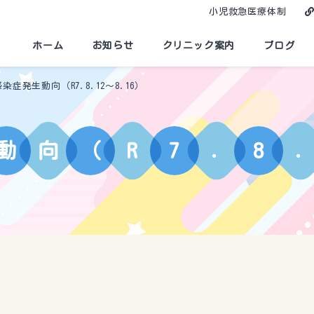
小児救急医療体制
ホーム
お知らせ
クリニック案内
ブログ
染症発生動向（R7.8.12〜8.16）
動
向
（
R
7
.
8
.