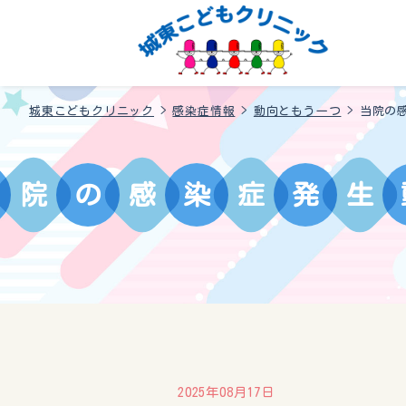
城東こどもクリニック
>
感染症情報
>
動向ともう一つ
>
当院の感
院
の
感
染
症
発
生
2025年08月17日