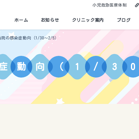
小児救急医療体制
ホーム
お知らせ
クリニック案内
ブログ
当院の感染症動向（1/30～2/5）
症
動
向
（
1
/
3
0