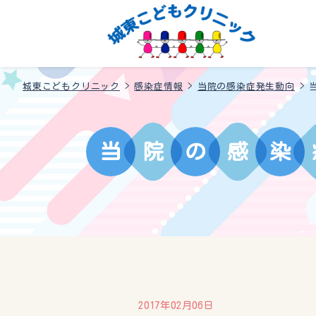
城東こどもクリニック
>
感染症情報
>
当院の感染症発生動向
>
当
院
の
感
染
2017年02月06日