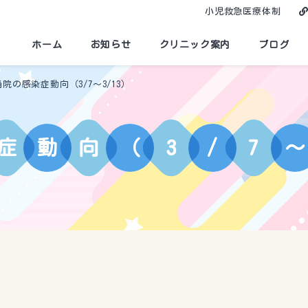
小児救急医療体制
ホーム
お知らせ
クリニック案内
ブログ
当院の感染症動向（3/7～3/13）
症
動
向
（
3
/
7
～