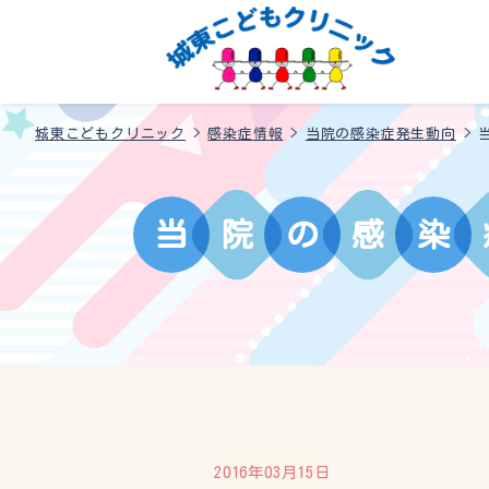
城東こどもクリニック
>
感染症情報
>
当院の感染症発生動向
>
当
院
の
感
染
2016年03月15日