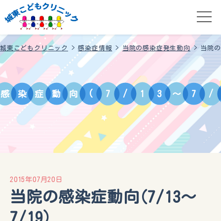
城東こどもクリニック
>
感染症情報
>
当院の感染症発生動向
>
当院の
感
染
症
動
向
(
7
/
1
3
～
7
/
2015年07月20日
当院の感染症動向(7/13～
7/19）