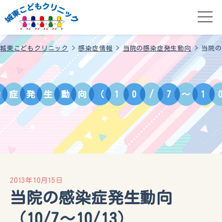
城東こどもクリニック
>
感染症情報
>
当院の感染症発生動向
>
当院の
染
症
発
生
動
向
（
1
0
/
7
～
1
2013年10月15日
当院の感染症発生動向
（10/7～10/13）