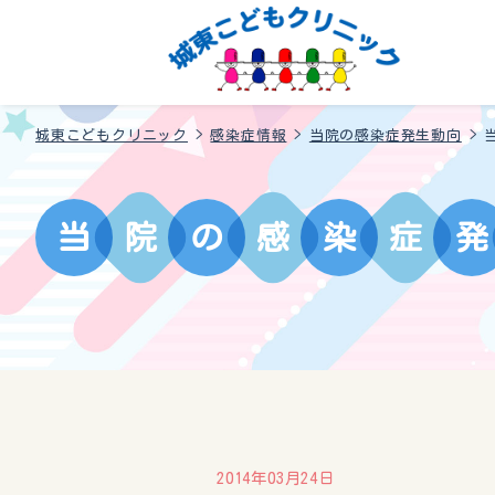
城東こどもクリニック
>
感染症情報
>
当院の感染症発生動向
>
当
院
の
感
染
症
発
2014年03月24日