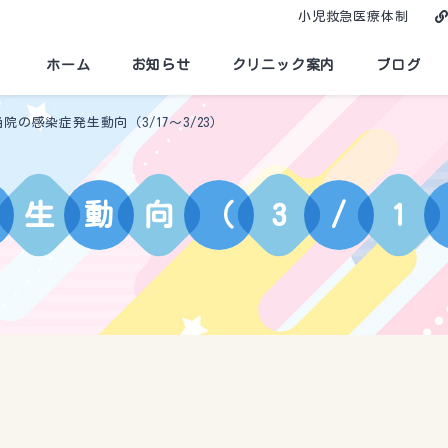
小児救急医療体制
ホーム
お知らせ
クリニック案内
ブログ
当院の感染症発生動向（3/17～3/23）
生
動
向
（
3
/
1