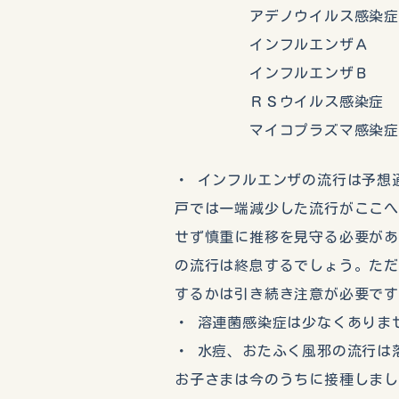
アデノウイルス感
インフルエン
インフルエンザ
ＲＳウイルス感
マイコプラズマ感
・ インフルエンザの流行は予想
戸では一端減少した流行がここ
せず慎重に推移を見守る必要が
の流行は終息するでしょう。た
するかは引き続き注意が必要で
・ 溶連菌感染症は少なくありま
・ 水痘、おたふく風邪の流行は
お子さまは今のうちに接種しま