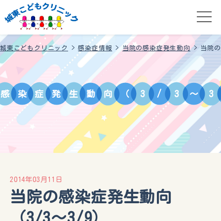
城東こどもクリニック
>
感染症情報
>
当院の感染症発生動向
>
当院の
感
染
症
発
生
動
向
（
3
/
3
～
3
2014年03月11日
当院の感染症発生動向
（3/3～3/9）